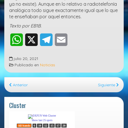
ya no existe). Aunque en lo relativo a radiotelefonía
analógica todo sigue exactamente igual que lo que
te enseñaban por aquel entonces.
Texto por EB1B.
W
X
T
E
h
e
m
julio 20, 2021
a
l
a
Publicado en
Noticias
t
e
i
Anterior
Siguiente
s
g
l
A
r
Cluster
p
a
p
m