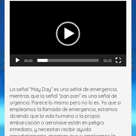
Reproductor
de
vídeo
00:00
02:22
La señal “May Day” es una señal de emergencia,
mientras que la señal “pan pan” es una señal de
urgencia. Parece lo mismo pero no lo es. Ya que si
empleamos la llamada de emergencia, estamos
diciendo que la vida humana o la propia
embarcación o aeronave están en peligro
inmediato, y necesitan recibir ayuda