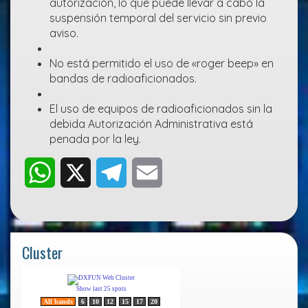
autorización, lo que puede llevar a cabo la
suspensión temporal del servicio sin previo
aviso.
No está permitido el uso de «roger beep» en
bandas de radioaficionados.
El uso de equipos de radioaficionados sin la
debida Autorización Administrativa está
penada por la ley.
W
X
T
E
h
e
m
a
l
a
Cluster
t
e
i
s
g
l