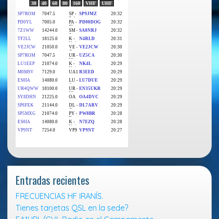
A
r
p
a
p
m
Entradas recientes
FRECUENCIAS HF IRANÍS.
Tienes tarjetas QSL en la sede?