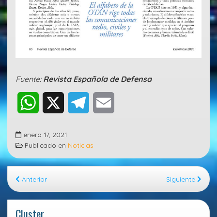
Fuente:
Revista Española de Defensa
W
X
T
E
h
e
m
enero 17, 2021
a
l
a
Publicado en
Noticias
t
e
i
Anterior
Siguiente
s
g
l
A
r
Cluster